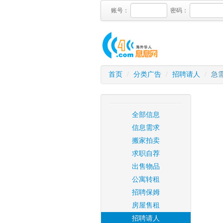
账号：
密码：
首页
/
分类广告
/
招聘请人
/
急需
全部信息
信息需求
搬家拍卖
求职自荐
出售物品
公寓转租
招聘保姆
房屋售租
招聘请人