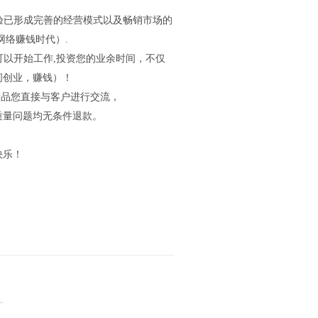
经验已形成完善的经营模式以及畅销市场的
网络赚钱时代）.
可以开始工作,投资您的业余时间，不仅
间创业，赚钱）！
产品您直接与客户进行交流，
质量问题均无条件退款。
快乐！
.