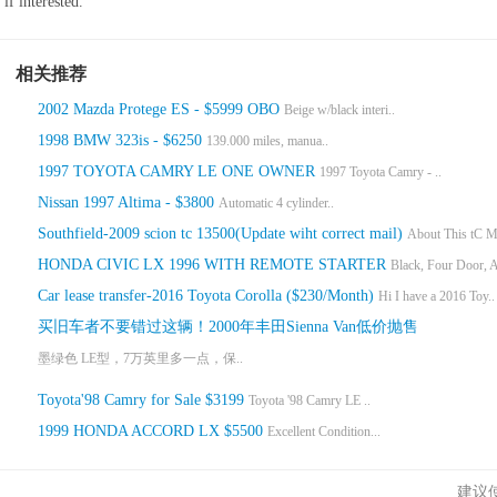
if interested.
相关推荐
2002 Mazda Protege ES - $5999 OBO
Beige w/black interi..
1998 BMW 323is - $6250
139.000 miles, manua..
1997 TOYOTA CAMRY LE ONE OWNER
1997 Toyota Camry - ..
Nissan 1997 Altima - $3800
Automatic 4 cylinder..
Southfield-2009 scion tc 13500(Update wiht correct mail)
About This tC Mi
HONDA CIVIC LX 1996 WITH REMOTE STARTER
Black, Four Door, A
Car lease transfer-2016 Toyota Corolla ($230/Month)
Hi I have a 2016 Toy..
买旧车者不要错过这辆！2000年丰田Sienna Van低价抛售
墨绿色 LE型，7万英里多一点，保..
Toyota'98 Camry for Sale $3199
Toyota '98 Camry LE ..
1999 HONDA ACCORD LX $5500
Excellent Condition...
建议使