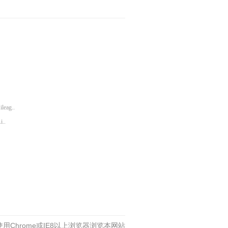
leag..
i..
用Chrome或IE8以上浏览器浏览本网站