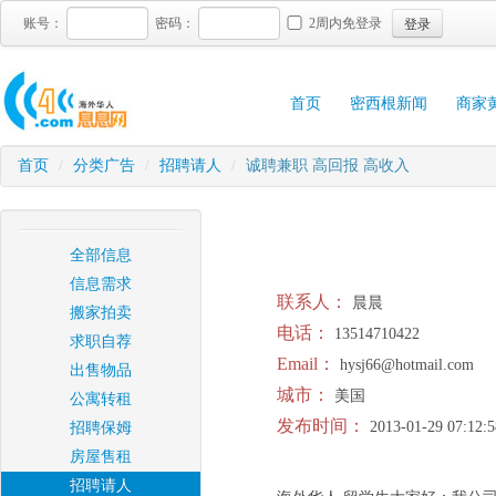
登录
账号：
密码：
2周内免登录
首页
密西根新闻
商家
首页
/
分类广告
/
招聘请人
/
诚聘兼职 高回报 高收入
全部信息
信息需求
联系人：
晨晨
搬家拍卖
电话：
13514710422
求职自荐
Email：
hysj66@hotmail.com
出售物品
城市：
美国
公寓转租
发布时间：
2013-01-29 07:12:5
招聘保姆
房屋售租
招聘请人