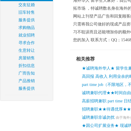
海外华人 留学生大家好：我公
交友征婚
拓市场 ，特诚聘数名身在海外
旧车转售
网站上刊登产品广告和回复顾客
服务提供
只需将我公司做好的现成产品资
求购物品
习不耽误而且还能增加你的额外
就业招聘
您的加入 联系方式：QQ；1546867449
寻求合作
生意转让
房屋销售
相关推荐
折扣信息
★诚聘海外华人★ 留学生
广而告知
高回报 高收入 利用业余
产品推销
part time job（不
服务提供
诚聘兼职代理★★时间自由
高薪招聘兼职 part time 
招聘兼职★★待遇优厚★★
诚聘兼职非诚勿扰
由于海外业
★因公司扩展业务★ 现诚