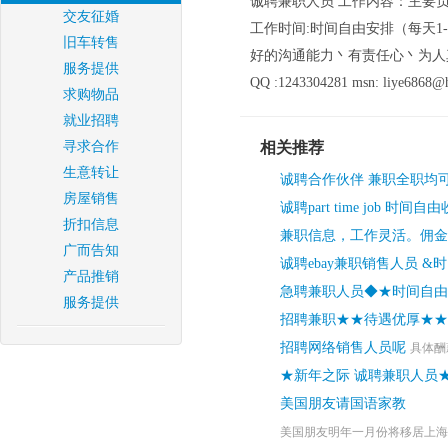
诚聘兼职人员 工作内容：主要
交友征婚
工作时间:时间自由安排（每天1
旧车转售
好的沟通能力丶有责任心丶为人
服务提供
QQ :1243304281 msn: liye6868@
求购物品
就业招聘
寻求合作
相关推荐
生意转让
诚聘合作伙伴 兼职全职均
房屋销售
诚聘part time job 时间
折扣信息
兼职信息，工作灵活。佣金
广而告知
诚聘ebay兼职销售人员 &
产品推销
急聘兼职人员◆★时间自由
服务提供
招聘兼职★★待遇优厚★★
招聘网络销售人员呢
具体酬
★新年之际 诚聘兼职人员
美国朋友请国语家教
美国朋友明年一月份将移居上海，