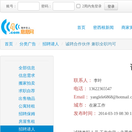
登录
账号：
密码：
2周内免登录
首页
密西根新闻
商家
首页
/
分类广告
/
招聘请人
/
诚聘合作伙伴 兼职全职均可
全部信息
信息需求
联系人：
李叶
搬家拍卖
电话：
13622365547
求职自荐
Email：
yanglele6868@hotmail.
出售物品
城市：
在家工作
公寓转租
发布时间：
2014-03-19 08:30:1
招聘保姆
房屋售租
招聘请人