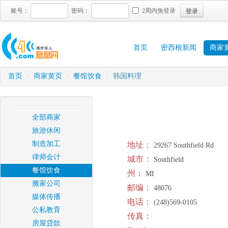
登录
账号：
密码：
2周内免登录
首页
密西根新闻
商家
首页
/
商家黄页
/
餐馆饮食
/
韩国料理
全部商家
旅游休闲
制造加工
地址：
29267 Southfield Rd
律师会计
城市：
Southfield
餐馆饮食
州：
MI
搬家公司
邮编：
48076
媒体传播
电话：
(248)569-0105
公私教育
传真：
房屋贷款