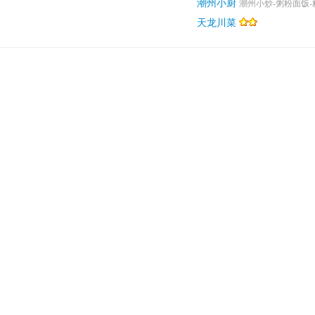
潮州小厨
潮州小炒-粥粉面饭-
天龙川菜