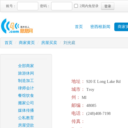
登录
账号：
密码：
2周内免登录
首页
密西根新闻
商家
首页
/
商家黄页
/
房屋买卖
/
刘光庭
全部商家
旅游休闲
制造加工
地址：
920 E Long Lake Rd
律师会计
城市：
Troy
餐馆饮食
州：
MI
搬家公司
邮编：
48085
媒体传播
电话：
(248)408-7198
公私教育
传真：
房屋贷款