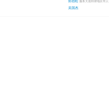
郭劲松
服务大底特律地区华人
吴国杰