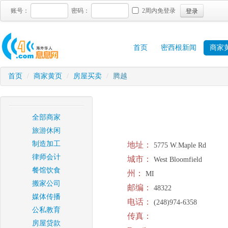
登录
账号：
密码：
2周内免登录
首页
密西根新闻
商家
首页
/
商家黄页
/
房屋买卖
/
腾越
全部商家
旅游休闲
制造加工
地址：
5775 W.Maple Rd
律师会计
城市：
West Bloomfield
餐馆饮食
州：
MI
搬家公司
邮编：
48322
媒体传播
电话：
(248)974-6358
公私教育
传真：
房屋贷款