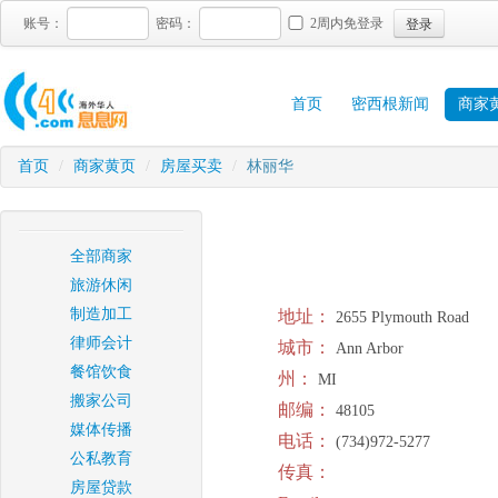
登录
账号：
密码：
2周内免登录
首页
密西根新闻
商家
首页
/
商家黄页
/
房屋买卖
/
林丽华
全部商家
旅游休闲
制造加工
地址：
2655 Plymouth Road
律师会计
城市：
Ann Arbor
餐馆饮食
州：
MI
搬家公司
邮编：
48105
媒体传播
电话：
(734)972-5277
公私教育
传真：
房屋贷款