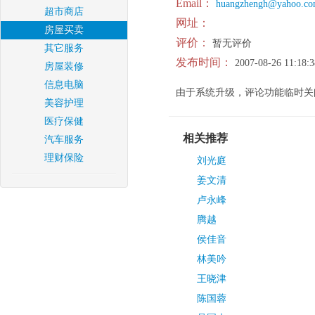
Email：
huangzhengh@yahoo.c
超市商店
网址：
房屋买卖
评价：
暂无评价
其它服务
发布时间：
2007-08-26 11:18:3
房屋装修
信息电脑
由于系统升级，评论功能临时关
美容护理
医疗保健
相关推荐
汽车服务
理财保险
刘光庭
姜文清
卢永峰
腾越
侯佳音
林美吟
王晓津
陈国蓉