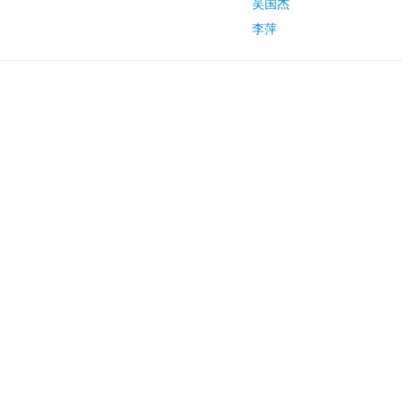
吴国杰
李萍