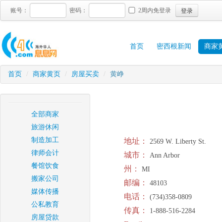
登录
账号：
密码：
2周内免登录
首页
密西根新闻
商家
首页
/
商家黄页
/
房屋买卖
/
黄峥
全部商家
旅游休闲
制造加工
地址：
2569 W. Liberty St.
律师会计
城市：
Ann Arbor
餐馆饮食
州：
MI
搬家公司
邮编：
48103
媒体传播
电话：
(734)358-0809
公私教育
传真：
1-888-516-2284
房屋贷款