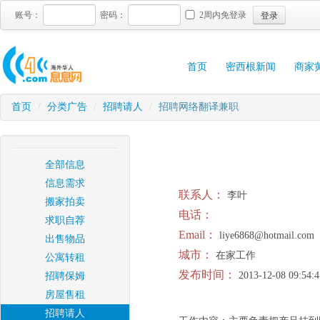
登录
账号：
密码：
2周内免登录
首页
密西根新闻
商家
首页
/
分类广告
/
招聘请人
/
招聘网络翻译兼职
全部信息
信息需求
联系人：
李叶
搬家拍卖
电话：
求职自荐
Email：
liye6868@hotmail.com
出售物品
城市：
在家工作
公寓转租
发布时间：
2013-12-08 09:54:4
招聘保姆
房屋售租
招聘请人