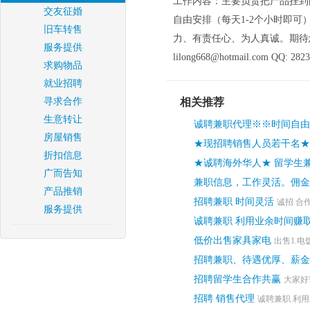
工作内容：主要负责把产品挂到
交友征婚
自由安排（每天1-2个小时即可
旧车转售
力、有责任心、为人真诚。期待
服务提供
lilong668@hotmail.com QQ: 282
求购物品
就业招聘
寻求合作
相关推荐
生意转让
诚聘兼职代理※※时间自由
房屋销售
★现招聘销售人员若干名★
折扣信息
★诚聘海外华人★ 留学生
广而告知
兼职信息，工作灵活。佣金
产品推销
招聘兼职 时间灵活
诚招 合
服务提供
诚聘兼职 利用业余时间赚
低价出售家具家电
出售1.电
招聘兼职、待遇优厚、薪金
招聘留学生合作共赢
大家好
招聘 销售代理
诚聘兼职 利用