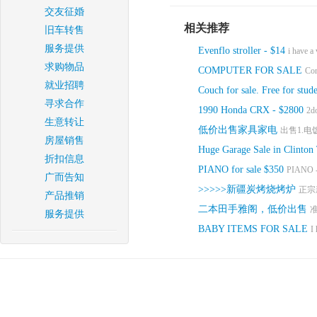
交友征婚
相关推荐
旧车转售
服务提供
Evenflo stroller - $14
i have a 
求购物品
COMPUTER FOR SALE
Com
就业招聘
Couch for sale. Free for stud
寻求合作
1990 Honda CRX - $2800
2do
生意转让
低价出售家具家电
出售1.电
房屋销售
Huge Garage Sale in Clinton
折扣信息
PIANO for sale $350
PIANO - 
广而告知
>>>>>新疆炭烤烧烤炉
正宗
产品推销
二本田手雅阁，低价出售
准
服务提供
BABY ITEMS FOR SALE
I