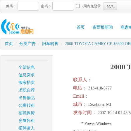
登录
账号：
密码：
2周内免登录
首页
密西根新闻
商家
首页
/
分类广告
/
旧车转售
/
2000 TOYOTA CAMRY CE $6500 O
2000
全部信息
信息需求
联系人：
搬家拍卖
电话：
313-418-5777
求职自荐
Email：
出售物品
城市：
Dearborn, MI
公寓转租
发布时间：
2007-10-14 01:45:5
招聘保姆
房屋售租
* Power Windows
招聘请人