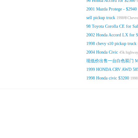
96 Honda Accord for $2500
2001 Mazda Protege - $2940
sell pickup truck
1998年Chevrol
98 Toyota Corolla CE for Sa
2002 Honda Accord LX for S
1998 chevy s10 pickup truck 
2004 Honda Civic
45k highway 
现低价出售一台白色双门 M
1999 HONDA CRV AWD 58
1998 Honda civic $3200
1998 