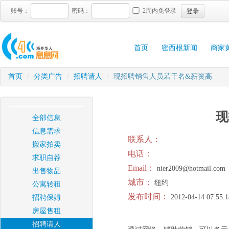
登录
账号：
密码：
2周内免登录
首页
密西根新闻
商家
首页
/
分类广告
/
招聘请人
/
现招聘销售人员若干名&薪资高
现
全部信息
信息需求
联系人：
搬家拍卖
电话：
求职自荐
Email：
nier2009@hotmail.com
出售物品
城市：
纽约
公寓转租
发布时间：
2012-04-14 07:55:1
招聘保姆
房屋售租
招聘请人