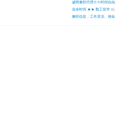
诚聘兼职代理※※时间自由
业余时间 ★★ 勤工俭学
我
兼职信息，工作灵活。佣金丰厚Q