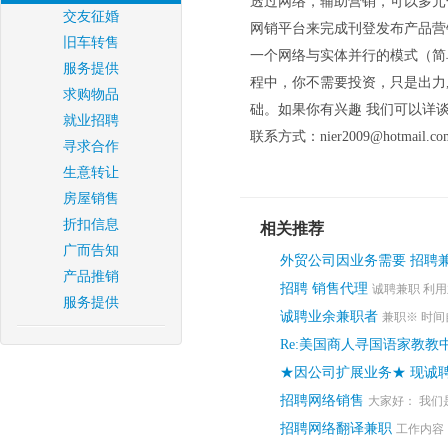
透过网络，辅助营销，可以多元
交友征婚
网销平台来完成刊登发布产品营
旧车转售
一个网络与实体并行的模式（简
服务提供
程中，你不需要投资，只是出力
求购物品
础。如果你有兴趣 我们可以详
就业招聘
联系方式：nier2009@hotmail.com
寻求合作
生意转让
房屋销售
折扣信息
相关推荐
广而告知
外贸公司因业务需要 招聘兼
产品推销
招聘 销售代理
诚聘兼职 利用
服务提供
诚聘业余兼职者
兼职※ 时间自
Re:美国商人寻国语家教教
★因公司扩展业务★ 现诚
招聘网络销售
大家好： 我们
招聘网络翻译兼职
工作内容