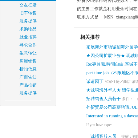
外贸公司招聘销售代理数名，主
交友征婚
的主要工作就是利用业余时间在
旧车转售
联系方式是 ：MSN: xiangxiang8886
服务提供
求购物品
相关推荐
就业招聘
寻求合作
拓展海外市场诚招海外留学
生意转让
★因公司扩展业务★ 现诚
房屋销售
Re:專兼職.時間自由.區域不
折扣信息
part time job（不
广而告知
诚请园丁
私家住房／商店 诚请园
产品推销
★诚聘海外华人★ 留学生
服务提供
招聘销售人员若干
条件：1.
外贸贸易公司高薪聘请FULL 
Interested in running a dayca
If you have exper..
诚招客服人员
提醒：有国