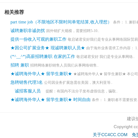
相关推荐
part time job（不限地区不限时间单笔结算,收入理想）
条件： 1. 兼职
诚聘兼职非诚勿扰
因外销扩大规模，需要招聘5-10..
提供一份收入可观的兼职工作
敬启诸君安好我们是专业从事网络国际贸易团
★因公司扩展业务★ 现诚聘兼职人员★
由于海外业务需求工作内容： 1.
(*^__^*)高薪招聘兼职 在家的工作
敬启诸君安好 我们是专业从事网络..
招聘 兼职
招聘网络兼职销售人员我们从事网络销售..
★诚聘海外华人★ 留学生兼职★
★诚聘海外华人★ 留学生兼职★ 本公司.
急聘销售代理3名
公司因业务扩展急需在美国，澳大利亚等..
诚招客服人员
提醒：有国内不法分子发布虚假信息，骗取..
★诚聘海外华人★ 留学生兼职★ 时间自由
条件： 1. 兼职者不需要投资.
建议使
Copyright c
关于CC4CC.COM
免