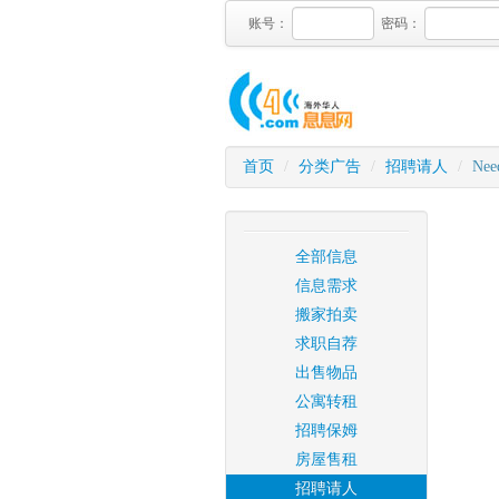
账号：
密码：
首页
/
分类广告
/
招聘请人
/
Need
全部信息
信息需求
搬家拍卖
求职自荐
出售物品
公寓转租
招聘保姆
房屋售租
招聘请人