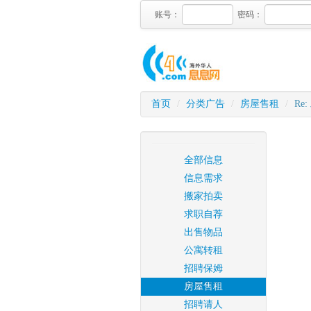
账号：
密码：
首页
/
分类广告
/
房屋售租
/
Re
全部信息
信息需求
搬家拍卖
求职自荐
出售物品
公寓转租
招聘保姆
房屋售租
招聘请人