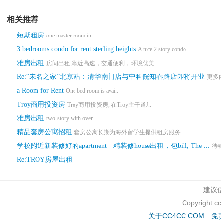
相关推荐
短期租房
one master room in ..
3 bedrooms condo for rent sterling heights
A nice 2 story condo..
雅房出租
房间出租,靠近高速，交通便利，环境优美
Re:“未名之家”北京站：清华南门店与中科院知春路店即将开业
更多内
a Room for Rent
One bed room is avai..
Troy商用投资房
Troy商用投资房, 在Troy主干道J..
雅房出租
two-story with over ..
精品套房公寓招租
套房公寓长期为海外留学生提供租房服务..
学校附近新装修好的apartment，精装修house出租，包bill, The ...
待
Re:TROY房屋出租
建议使
Copyright c
关于CC4CC.COM
免