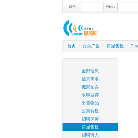
账号：
密码：
首页
/
分类广告
/
房屋售租
/
Time
全部信息
信息需求
搬家拍卖
求职自荐
出售物品
公寓转租
招聘保姆
房屋售租
招聘请人