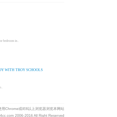
ne bedroom in..
OY WITH TROY SCHOOLS
o..
用Chrome或IE8以上浏览器浏览本网站
c4cc.com 2006-2016 All Right Reserved