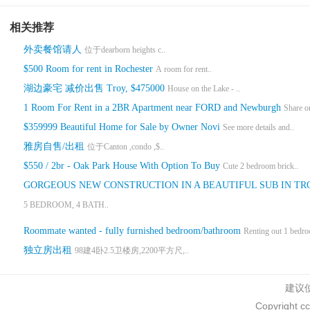
相关推荐
外卖餐馆请人
位于dearborn heights c..
$500 Room for rent in Rochester
A room for rent..
湖边豪宅 减价出售 Troy, $475000
House on the Lake - ..
1 Room For Rent in a 2BR Apartment near FORD and Newburgh
Share o
$359999 Beautiful Home for Sale by Owner Novi
See more details and..
雅房自售/出租
位于Canton ,condo ,$..
$550 / 2br - Oak Park House With Option To Buy
Cute 2 bedroom brick..
GORGEOUS NEW CONSTRUCTION IN A BEAUTIFUL SUB IN TR
5 BEDROOM, 4 BATH..
Roommate wanted - fully furnished bedroom/bathroom
Renting out 1 bedro
独立房出租
98建4卧2.5卫楼房,2200平方尺,..
建议使
Copyright c