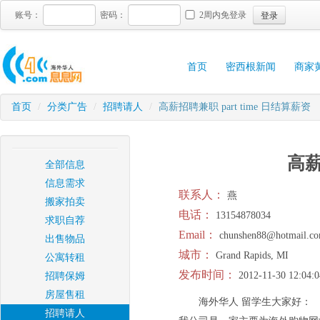
登录
账号：
密码：
2周内免登录
首页
密西根新闻
商家
首页
/
分类广告
/
招聘请人
/
高薪招聘兼职 part time 日结算薪资
高薪
全部信息
信息需求
联系人：
燕
搬家拍卖
电话：
13154878034
求职自荐
Email：
chunshen88@hotmail.c
出售物品
城市：
Grand Rapids, MI
公寓转租
发布时间：
2012-11-30 12:04:0
招聘保姆
房屋售租
海外华人 留学生大家好：
招聘请人