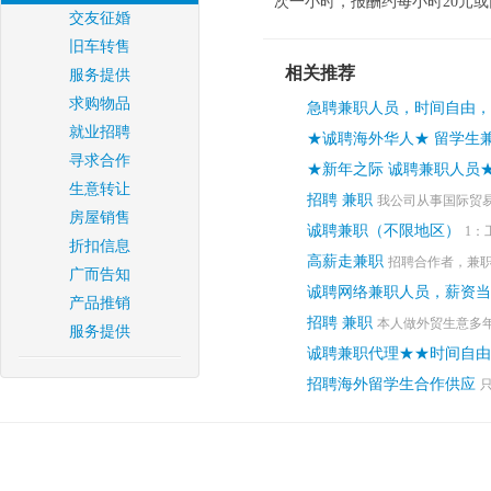
次一小时，报酬约每小时20元
交友征婚
旧车转售
相关推荐
服务提供
求购物品
急聘兼职人员，时间自由，
就业招聘
★诚聘海外华人★ 留学生
寻求合作
★新年之际 诚聘兼职人员
生意转让
招聘 兼职
我公司从事国际贸易
房屋销售
诚聘兼职（不限地区）
1：
折扣信息
高薪走兼职
招聘合作者，兼职
广而告知
诚聘网络兼职人员，薪资
产品推销
招聘 兼职
本人做外贸生意多年
服务提供
诚聘兼职代理★★时间自由
招聘海外留学生合作供应