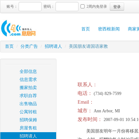
登录
账号：
密码：
2周内免登录
首页
密西根新闻
商家
首页
/
分类广告
/
招聘请人
/
美国朋友请国语家教
全部信息
信息需求
联系人：
搬家拍卖
电话：
(734) 829-7599
求职自荐
Email：
出售物品
城市：
Ann Arbor, MI
公寓转租
发布时间：
2007-09-01 10:54:1
招聘保姆
房屋售租
美国朋友明年一月份将移居
招聘请人