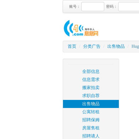
账号：
密码：
首页
/
分类广告
/
出售物品
/
Hug
全部信息
信息需求
搬家拍卖
求职自荐
出售物品
公寓转租
招聘保姆
房屋售租
招聘请人