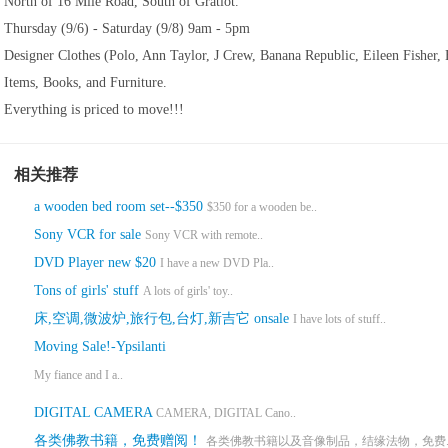
North of 16 Mile Road, South of Gratiot.
Thursday (9/6) - Saturday (9/8) 9am - 5pm
Designer Clothes (Polo, Ann Taylor, J Crew, Banana Republic, Eileen Fisher, B
Items, Books, and Furniture.
Everything is priced to move!!!
相关推荐
a wooden bed room set--$350
$350 for a wooden be..
Sony VCR for sale
Sony VCR with remote..
DVD Player new $20
I have a new DVD Pla..
Tons of girls' stuff
A lots of girls' toy..
床,空调,微波炉,旅行包,台灯,新吉它 onsale
I have lots of stuff..
Moving Sale!-Ypsilanti
My fiance and I a..
DIGITAL CAMERA
CAMERA, DIGITAL Cano..
各类佛教书籍，免费赠阅！
各类佛教书籍以及音像制品，结缘法物，免费.