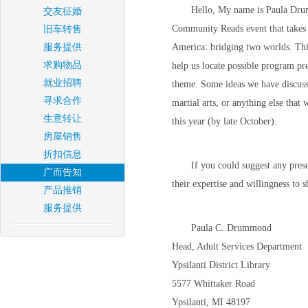
Hello, My name is Paula Drumm
交友征婚
Community Reads event that takes p
旧车转售
服务提供
America: bridging two worlds. This
求购物品
help us locate possible program p
就业招聘
theme. Some ideas we have discuss
寻求合作
martial arts, or anything else that
生意转让
this year (by late October).
房屋销售
折扣信息
If you could suggest any prese
广而告知
their expertise and willingness to
产品推销
服务提供
Paula C. Drummond
Head, Adult Services Department
Ypsilanti District Library
5577 Whittaker Road
Ypsilanti, MI 48197