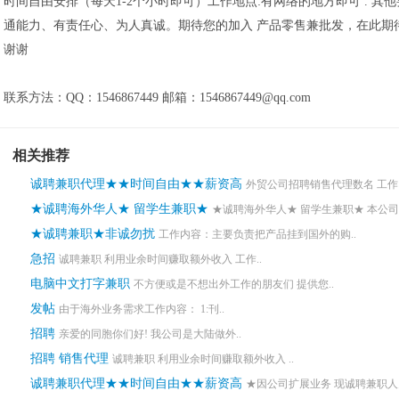
时间自由安排（每天1-2个小时即可）工作地点:有网络的地方即可 . 其他
通能力、有责任心、为人真诚。期待您的加入 产品零售兼批发，在此期
谢谢
联系方法：QQ：1546867449 邮箱：1546867449@qq.com
相关推荐
诚聘兼职代理★★时间自由★★薪资高
外贸公司招聘销售代理数名 工作内
★诚聘海外华人★ 留学生兼职★
★诚聘海外华人★ 留学生兼职★ 本公司.
★诚聘兼职★非诚勿扰
工作内容：主要负责把产品挂到国外的购..
急招
诚聘兼职 利用业余时间赚取额外收入 工作..
电脑中文打字兼职
不方便或是不想出外工作的朋友们 提供您..
发帖
由于海外业务需求工作内容： 1:刊..
招聘
亲爱的同胞你们好! 我公司是大陆做外..
招聘 销售代理
诚聘兼职 利用业余时间赚取额外收入 ..
诚聘兼职代理★★时间自由★★薪资高
★因公司扩展业务 现诚聘兼职人员