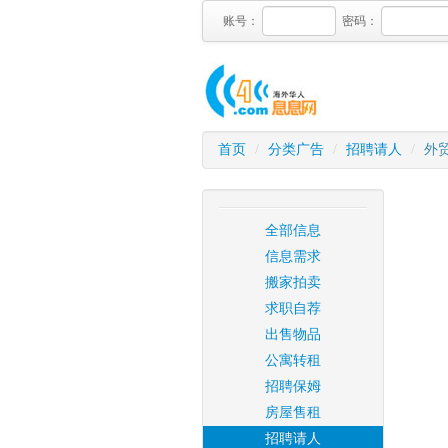
账号：
密码：
首页
/
分类广告
/
招聘请人
/
外贸
全部信息
信息需求
搬家拍卖
求职自荐
出售物品
公寓转租
招聘保姆
房屋售租
招聘请人