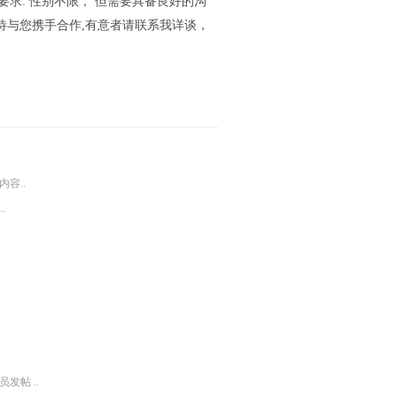
要求: 性别不限， 但需要具备良好的沟
待与您携手合作,有意者请联系我详谈，
容..
.
发帖 ..