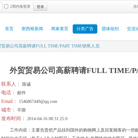
登录
2周内免登录
当
首页
密西根新闻
商家黄页
分类广告
团体组织
交流
贸易公司高薪聘请FULL TIME/PART TIME销售人员
外贸贸易公司高薪聘请FULL TIME/P
联系人：
陈诚
电话：
邮件
Email：
1546867449@qq.com
城市：
不限
发布时间：
2014-04-16 08:31:25.0
工作内容：主要负责把产品挂到国外的购物网上及回复顾客的一些邮件