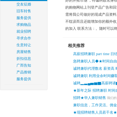
好的开拓市场 ，特诚聘数名身
交友征婚
的购物网站上刊登产品广告和回
旧车转售
需将我公司做好的现成产品资料
服务提供
不耽误而且还能增加你的额外收
求购物品
的加入 联系方法：。随时可以终止合作。联
就业招聘
寻求合作
生意转让
相关推荐
房屋销售
高薪招聘兼职 part time 
折扣信息
急聘兼职人员◆★时间自由
广而告知
诚聘兼职代理数名 薪资高 
产品推销
诚聘兼职 利用业余时间赚
服务提供
诚聘▂▃▄▅▆▇高薪聘请
★新年之际 招聘兼职 时间
招聘★华人兼职销售
我们的要
兼职信息，工作灵活。佣金
★现招聘销售人员若干名★