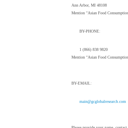
Ann Arbor, MI 48108
Mention “Asian Food Consumptio
BY-PHONE:
1 (866) 838 9820
Mention “Asian Food Consumptio
BY-EMAIL:
main@gcglobalresearch.com
Please provide your name, contact