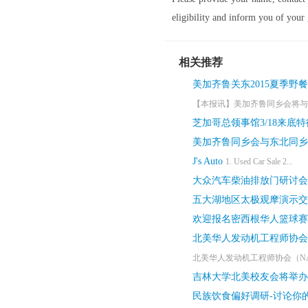
eligibility and inform you of your
相关推荐
美加齐鲁关东2015夏季野
【本报讯】美加齐鲁同乡会将与东
芝加哥总领事馆3/18来
美加齐鲁同乡会与东北同乡会将
J's Auto
1. Used Car Sale 2...
大众汽车柴油排放门研讨会
五大湖地区太极观摩演示交流会
欢迎报名密西根华人篮球赛-
北美华人发动机工程师协会将于
北美华人发动机工程师协会（NAA
吉林大学北美校友会将举办2
民族饮食偏好调研-讨论你的想