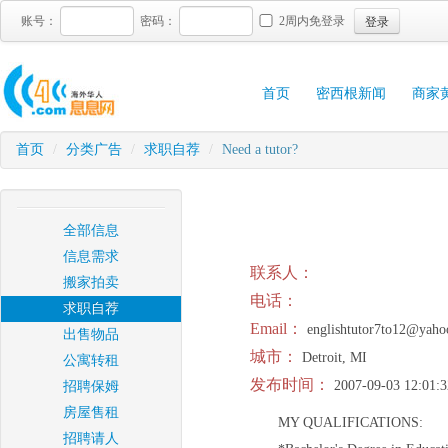
登录
账号：
密码：
2周内免登录
首页
密西根新闻
商家
首页
/
分类广告
/
求职自荐
/
Need a tutor?
全部信息
信息需求
联系人：
搬家拍卖
电话：
求职自荐
Email：
englishtutor7to12@yah
出售物品
城市：
Detroit, MI
公寓转租
发布时间：
2007-09-03 12:01:3
招聘保姆
房屋售租
MY QUALIFICATIONS:
招聘请人