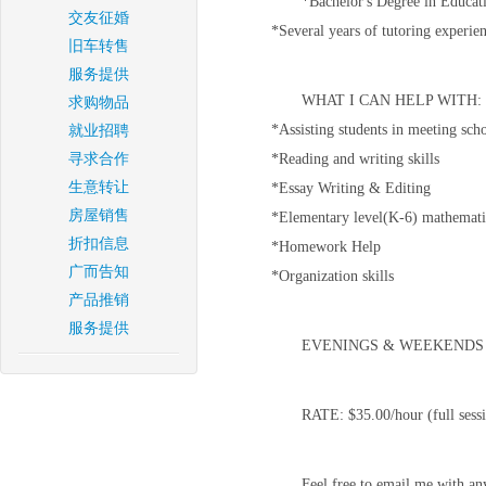
*Bachelor's Degree in Educat
交友征婚
*Several years of tutoring experie
旧车转售
服务提供
WHAT I CAN HELP WITH:
求购物品
*Assisting students in meeting sch
就业招聘
寻求合作
*Reading and writing skills
生意转让
*Essay Writing & Editing
房屋销售
*Elementary level(K-6) mathemati
折扣信息
*Homework Help
广而告知
*Organization skills
产品推销
服务提供
EVENINGS & WEEKENDS
RATE: $35.00/hour (full sessi
Feel free to email me with any