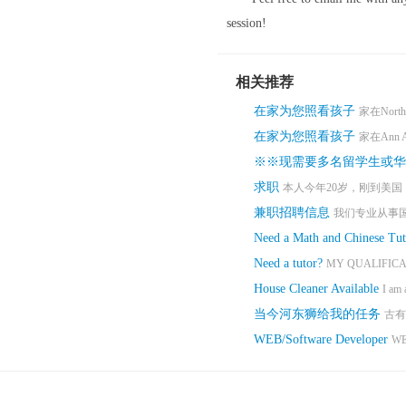
session!
相关推荐
在家为您照看孩子
家在Northv
在家为您照看孩子
家在Ann Ar
※※现需要多名留学生或华
求职
本人今年20岁，刚到美国
兼职招聘信息
我们专业从事国
Need a Math and Chinese Tut
Need a tutor?
MY QUALIFICAT
House Cleaner Available
I am a
当今河东狮给我的任务
古有
WEB/Software Developer
WE