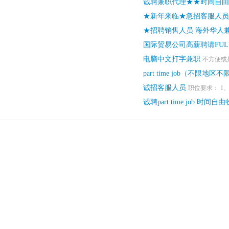
诚聘兼职代理★★时间自由
★新年来临★急招客服人
★招聘销售人员 海外华人
国际贸易公司高薪聘请FULL 
电脑中文打字兼职
不方便或
part time job（不限
诚招客服人员
职位要求： 1
诚聘part time job 时间