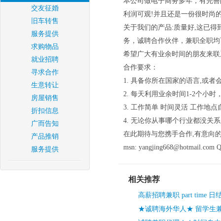
本公司做电子商务多年，有完善
交友征婚
利润可观!并且还是一份很时尚的
旧车转售
关于我们的产品:质量好,这已得
服务提供
务，诚聘合作伙伴，兼职全职均
求购物品
希望广大有业余时间的朋友来联
就业招聘
合作要求：
寻求合作
1. 具备你所在国家的语言,或者
生意转让
2. 每天利用业余时间1-2个小
房屋销售
3. 工作简单 时间灵活 工作
折扣信息
4. 无论你从事哪个行业都没关
广而告知
在此期待与您携手合作,有意向
产品推销
msn: yangjing668@hotmail.com 
服务提供
相关推荐
高薪招聘兼职 part time 
★诚聘海外华人★ 留学生