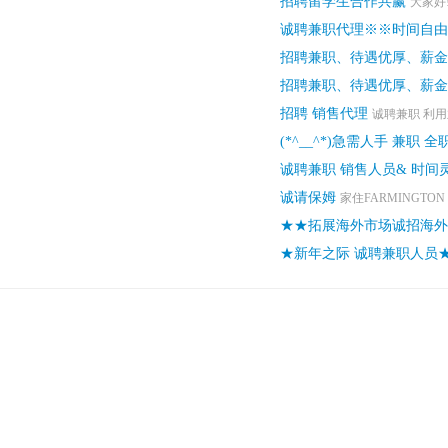
招聘留学生合作共赢
大家好
诚聘兼职代理※※时间自由
招聘兼职、待遇优厚、薪金
招聘兼职、待遇优厚、薪金
招聘 销售代理
诚聘兼职 利用
(*^__^*)急需人手 兼职 全
诚聘兼职 销售人员& 时间
诚请保姆
家住FARMINGTON H
★★拓展海外市场诚招海外
★新年之际 诚聘兼职人员