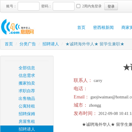
登录
账号：
密码：
2周内免登录
首页
密西根新闻
商家
首页
/
分类广告
/
招聘请人
/
★诚聘海外华人★ 留学生兼职★
★
全部信息
信息需求
联系人：
carry
搬家拍卖
电话：
求职自荐
Email：
guojiwaimao@hotmail.
出售物品
城市：
zhongg
公寓转租
发布时间：
2012-09-08 10:41:1
招聘保姆
房屋售租
★诚聘海外华人★ 留学生
招聘请人