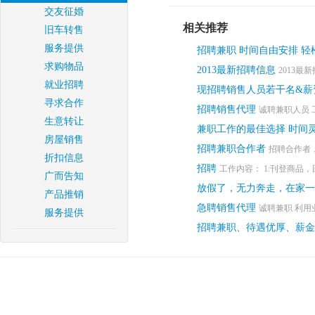
交友征婚
相关推荐
旧车转售
服务提供
招聘兼职 时间自由安排 
求购物品
2013最新招聘信息
2013最新
就业招聘
现招聘销售人员若干名&薪
寻求合作
招聘销售代理
诚聘兼职人员 
生意转让
兼职工作的最佳选择 时间灵
房屋销售
招聘兼职合作者
招聘合作者，
折扣信息
招聘
工作内容： 1:刊登商品，
广而告知
放假了，无力奔走，在家一
产品推销
急聘销售代理
诚聘兼职 利用
服务提供
招聘兼职、待遇优厚、薪金