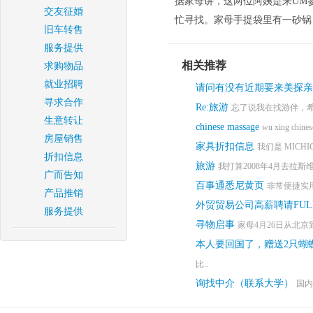
据家母讲，这两位阿姨是来UM
交友征婚
忙寻找。家母手提袋里有一砂锅，两
旧车转售
服务提供
相关推荐
求购物品
就业招聘
请问有没有近期要来美探亲
寻求合作
Re:旅游
忘了说我在找游伴，希
生意转让
chinese massage
wu xing chinese
房屋销售
家具折扣信息
我们是 MICHI
折扣信息
旅游
我打算2008年4月去拉斯维
广而告知
百事通悉尼黄页
非常便捷实
产品推销
外贸贸易公司高薪聘请FULL 
服务提供
寻物启事
家母4月26日从北京到
本人要回国了，赠送2只蝴
比..
询找中介（联系大学）
国内