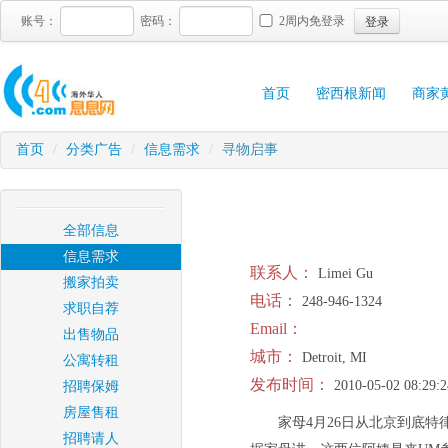
登录
账号：
密码：
2周内免登录
首页
密西根新闻
商家
首页
/
分类广告
/
信息需求
/
寻物启事
全部信息
信息需求
联系人：
Limei Gu
搬家拍卖
电话：
248-946-1324
求职自荐
Email：
出售物品
城市：
Detroit, MI
公寓转租
发布时间：
2010-05-02 08:29:2
招聘保姆
房屋售租
家母4月26日从北京到底特律，
招聘请人