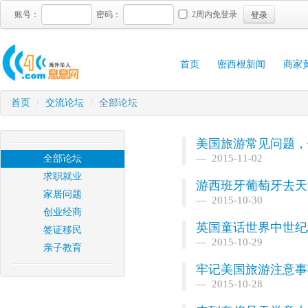
登录
账号：
密码：
2周内免登录
首页
密西根新闻
商家
首页
/
交流论坛
/
全部论坛
美国旅游常见问题，
2015-11-02
全部论坛
求职就业
游西班牙葡萄牙去天
家居问题
2015-10-30
创业经商
英国童话世界中世纪
签证移民
2015-10-29
亲子教育
牢记美国旅游注意事
2015-10-28