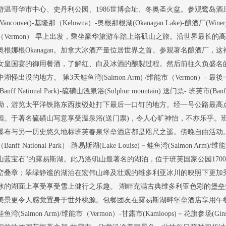
游温哥华市中心、史丹利公园、1986世博会址、冬奥圣火盆。参观鹭岛酒
(Vancouver)-基隆那（Kelowna）-奥根那根湖(Okanagan Lake)-酿酒厂(Win
（Vermon） 早上出发，乘坐豪华旅游车踏上洛矶山之旅。沿世界最长的
奥根娜根Okanagan。加拿大冰酒产量位居世界之首。参观著名酿酒厂，
女皇国宴的御用餐酒，了解红、白及冰酒的酿製过程。然后前往久负盛名
中湖怪出没的地方。 第3天鲑鱼湾(Salmon Arm) /维能市（Vermon）- 最後
(Banff National Park)-硫磺山溫泉浴(Sulphur mountain) 送门票- 班芙
坳，游览太平洋铁路东西接驳处打下最后一口钉的地方。经一号公路最高
园。于著名硫磺山写意享受温泉浴(送门票)，令人心旷神怡，不亦乐乎。
瀑布与另一历史悠久地标班芙春泉堡垒酒店都是咫尺之遥。傍晚自由活动。
（Banff National Park）-路易斯湖(Lake Louise)－鲑鱼湾(Salmon A
山蓝宝石"的露易斯湖。此乃洛矶山最著名的湖泊，位于班芙国家公园170
峦叠章；翠绿静谧的湖泊在宏伟山峰及壮观的维多利亚冰川的映照下更加
冰的湖面上享受享受雪上健行之乐趣。 湖畔充满古典维多利亚色彩的堡
美景更令人感觉置身于世外桃源。包餐团友在露易斯湖畔堡垒酒店享用午餐
鲑鱼湾(Salmon Arm)/维能市（Vermon）-甘露市(Kamloops)－花旗参场(Ginseng