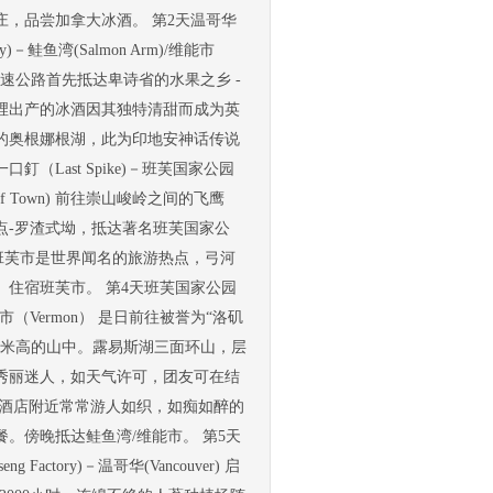
庄，品尝加拿大冰酒。 第2天温哥华
ery)－鲑鱼湾(Salmon Arm)/维能市
高速公路首先抵达卑诗省的水果之乡 -
这裡出产的冰酒因其独特清甜而成为英
的奥根娜根湖，此为印地安神话传说
一口釘（Last Spike)－班芙国家公园
市(Banff Town) 前往崇山峻岭之间的飞鹰
点-罗渣式坳，抵达著名班芙国家公
班芙市是世界闻名的旅游热点，弓河
住宿班芙市。 第4天班芙国家公园
rm)/维能市（Vermon） 是日前往被誉为“洛矶
0米高的山中。露易斯湖三面环山，层
秀丽迷人，如天气许可，团友可在结
垒酒店附近常常游人如织，如痴如醉的
。傍晚抵达鲑鱼湾/维能市。 第5天
 Factory)－温哥华(Vancouver) 启