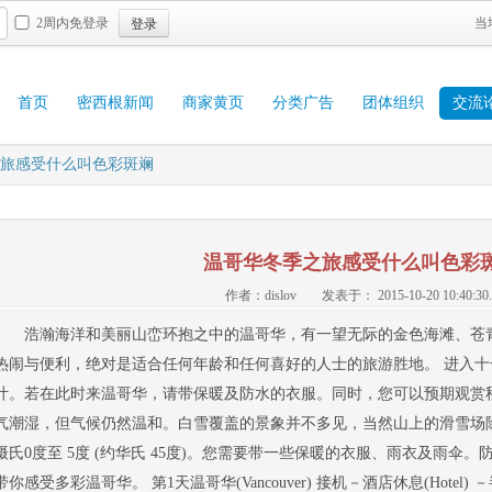
登录
2周内免登录
当
首页
密西根新闻
商家黄页
分类广告
团体组织
交流
旅感受什么叫色彩斑斓
温哥华冬季之旅感受什么叫色彩
作者：dislov
发表于： 2015-10-20 10:40:30.
浩瀚海洋和美丽山峦环抱之中的温哥华，有一望无际的金色海滩、苍
热闹与便利，绝对是适合任何年龄和任何喜好的人士的旅游胜地。 进入
叶。若在此时来温哥华，请带保暖及防水的衣服。同时，您可以预期观赏秋
气潮湿，但气候仍然温和。白雪覆盖的景象并不多见，当然山上的滑雪场
摄氏0度至 5度 (约华氏 45度)。您需要带一些保暖的衣服、雨衣及雨伞
带你感受多彩温哥华。 第1天温哥华(Vancouver) 接机－酒店休息(Hotel) －半日市区