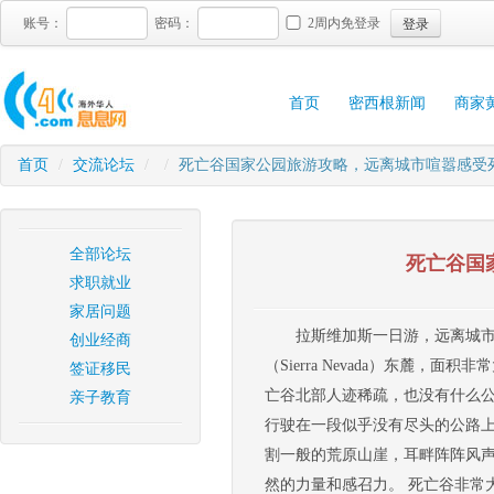
登录
账号：
密码：
2周内免登录
首页
密西根新闻
商家
首页
/
交流论坛
/
/
死亡谷国家公园旅游攻略，远离城市喧嚣感受
全部论坛
死亡谷国
求职就业
家居问题
拉斯维加斯一日游，远离城市
创业经商
（Sierra Nevada）东麓
签证移民
亡谷北部人迹稀疏，也没有什么
亲子教育
行驶在一段似乎没有尽头的公路
割一般的荒原山崖，耳畔阵阵风
然的力量和感召力。 死亡谷非常大，