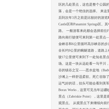
区的几处景点，这也是整个公园
落，会是一个绝佳的选择。 来这
后到次年3月之前是比较好的游览时间段。 死
Castle区和Panamint Spr
路。 一般游客来此都会选择前往Fu
路向南行驶便可来到第一处景点——黄
金峡谷和6公里循环高尔峡谷的步道。
全长约9公里的蜿蜒道路，道路上有转口
驶17公里便可来到下一处知名景点——
场。这是一块从远处看一马平川
谷的镇谷之宝——恶水盆地（Bad
沙滩上一样舒适柔软。死亡谷除
运气好的话，抬头可能会看到美军
Borax Works，这里可见
景点（Zabriskie Poin
观景点。 从观景点下来继续向前行驶便