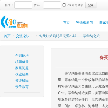
登录
账号：
密码：
2周内免登录
首页
密西根新闻
商家
首页
/
交流论坛
/
/
备受好莱坞明星宠爱小城——蒂华纳之旅
全部论坛
备
求职就业
家居问题
蒂华纳是墨西哥西北边境自由
创业经商
里。蒂华纳是一个比较年轻的城市
签证移民
府将蒂华纳设为自由区，从此该
亲子教育
广告。蒂华纳邻近美国，美丽海
地亚哥旅游的伙伴们，若您的圣
星，例如：卓别林、海华斯、杰克