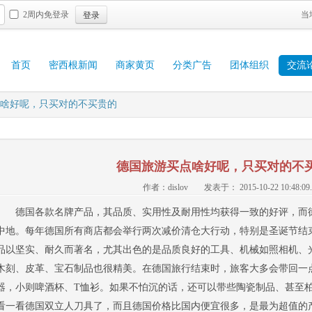
登录
2周内免登录
当
首页
密西根新闻
商家黄页
分类广告
团体组织
交流
啥好呢，只买对的不买贵的
德国旅游买点啥好呢，只买对的不
作者：dislov
发表于： 2015-10-22 10:48:09.
德国各款名牌产品，其品质、实用性及耐用性均获得一致的好评，而
中地。每年德国所有商店都会举行两次减价清仓大行动，特别是圣诞节结束
品以坚实、耐久而著名，尤其出色的是品质良好的工具、机械如照相机、
木刻、皮革、宝石制品也很精美。在德国旅行结束时，旅客大多会带回一
器，小则啤酒杯、T恤衫。如果不怕沉的话，还可以带些陶瓷制品、甚至柏
看一看德国双立人刀具了，而且德国价格比国内便宜很多，是最为超值的