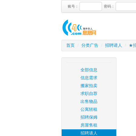
账号：
密码：
首页
/
分类广告
/
招聘请人
/
★
全部信息
信息需求
搬家拍卖
求职自荐
出售物品
公寓转租
招聘保姆
房屋售租
招聘请人