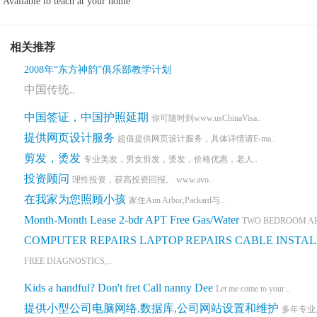
Available to teach at your home
相关推荐
2008年“东方神韵”俱乐部教学计划
中国传统..
中国签证，中国护照延期
你可随时到www.usChinaVisa..
提供网页设计服务
超值提供网页设计服务，具体详情请E-ma..
剪发，烫发
专业美发，男女剪发，烫发，价格优惠，老人..
投资顾问
理性投资，获高投资回报。 www.avo..
在我家为您照顾小孩
家住Ann Arbor,Packard与..
Month-Month Lease 2-bdr APT Free Gas/Water
TWO BEDROOM AP
COMPUTER REPAIRS LAPTOP REPAIRS CABLE INSTAL
FREE DIAGNOSTICS,..
Kids a handful? Don't fret Call nanny Dee
Let me come to your ..
提供小型公司电脑网络,数据库,公司网站设置和维护
多年专业