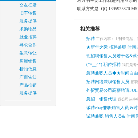
对方的主要工作就是利用业余时
交友征婚
联系方式是: QQ:1395925870 MS
旧车转售
服务提供
相关推荐
求购物品
就业招聘
招聘
工作内容： 1:刊登商品，
寻求合作
★新年之际 招聘兼职 时间
生意转让
现招聘销售人员若干名&薪
房屋销售
(*^__^*) 职位招聘
我们是专
折扣信息
急聘兼职人员◆★时间自由
广而告知
招聘网络兼职销售人员
招聘
产品推销
外贸贸易公司高薪聘请FULL 
服务提供
急招，销售代理
我公司从事电
诚聘ebay兼职销售人员 &
诚聘兼职 销售人员& 时间