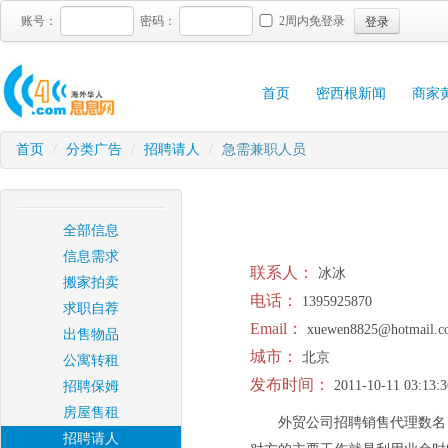
登录
账号：
密码：
2周内免登录
首页
密西根新闻
商家
首页
/
分类广告
/
招聘请人
/
急需兼职人员
全部信息
信息需求
联系人：
冰冰
搬家拍卖
电话：
1395925870
求职自荐
Email：
xuewen8825@hotmail.c
出售物品
城市：
北京
公寓转租
发布时间：
2011-10-11 03:13:3
招聘保姆
房屋售租
外贸公司招聘销售代理数名
招聘请人