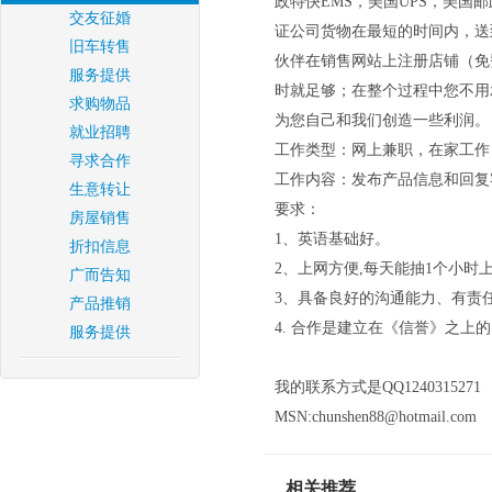
政特快EMS，美国UPS，美国
交友征婚
证公司货物在最短的时间内，送
旧车转售
伙伴在销售网站上注册店铺（免
服务提供
时就足够；在整个过程中您不用
求购物品
为您自己和我们创造一些利润。
就业招聘
工作类型：网上兼职，在家工作
寻求合作
工作内容：发布产品信息和回复
生意转让
要求：
房屋销售
1、英语基础好。
折扣信息
2、上网方便,每天能抽1个小时
广而告知
3、具备良好的沟通能力、有责
产品推销
4. 合作是建立在《信誉》之上的
服务提供
我的联系方式是QQ1240315271
MSN:chunshen88@hotmail.com
相关推荐