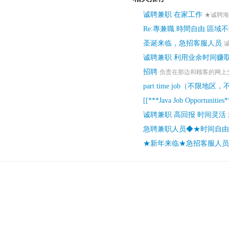
诚聘兼职 在家工作
★诚聘海
Re:專兼職.時間自由.區域不
圣诞来临，急招客服人员
诚聘兼职 利用业余时间赚
招聘
负责在那边和顾客的网上交
part time job（不
[[***Java Job Opportunities*
诚聘兼职 高回报 时间灵活
急聘兼职人员◆★时间自由
★新年来临★急招客服人