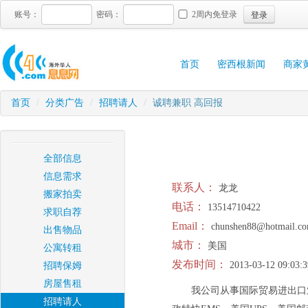
登录
账号：
密码：
2周内免登录
首页
密西根新闻
商家
首页
/
分类广告
/
招聘请人
/
诚聘兼职 高回报
全部信息
信息需求
联系人：
龙龙
搬家拍卖
电话：
13514710422
求职自荐
Email：
chunshen88@hotmail.c
出售物品
城市：
美国
公寓转租
发布时间：
2013-03-12 09:03:3
招聘保姆
房屋售租
我公司从事国际贸易进出口
招聘请人