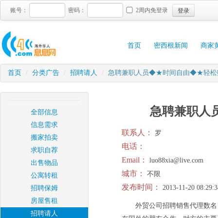
登录
账号：
密码：
2周内免登录
首页
密西根新闻
商家
首页
/
分类广告
/
招聘请人
/
急聘兼职人员◆★时间自由◆★轻松
急聘兼职人
全部信息
信息需求
联系人：
罗
搬家拍卖
电话：
求职自荐
Email：
luo88xia@live.com
出售物品
城市：
不限
公寓转租
发布时间：
2013-11-20 08:29:3
招聘保姆
房屋售租
外贸公司招聘销售代理数名
招聘请人