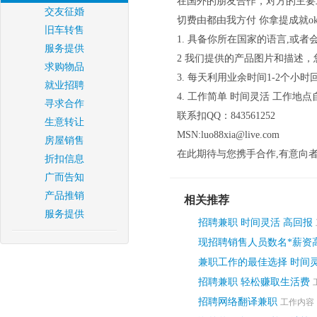
在国外的朋友合作，对方的主要
交友征婚
切费由都由我方付 你拿提成就ok
旧车转售
1. 具备你所在国家的语言,或者
服务提供
2 我们提供的产品图片和描述
求购物品
3. 每天利用业余时间1-2个小
就业招聘
4. 工作简单 时间灵活 工作
寻求合作
联系扣QQ：843561252
生意转让
MSN:luo88xia@live.com
房屋销售
在此期待与您携手合作,有意向
折扣信息
广而告知
产品推销
相关推荐
服务提供
招聘兼职 时间灵活 高回报
现招聘销售人员数名*薪资
兼职工作的最佳选择 时间灵
招聘兼职 轻松赚取生活费
招聘网络翻译兼职
工作内容