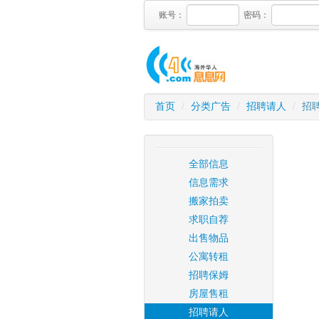
账号：
密码：
首页
/
分类广告
/
招聘请人
/
招
全部信息
信息需求
搬家拍卖
求职自荐
出售物品
公寓转租
招聘保姆
房屋售租
招聘请人