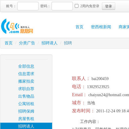
登录
账号：
密码：
2周内免登录
首页
密西根新闻
商家
首页
/
分类广告
/
招聘请人
/
招聘
全部信息
信息需求
联系人：
bai200459
搬家拍卖
电话：
13029523925
求职自荐
Email：
chaiyun24@hotmail.co
出售物品
城市：
当地
公寓转租
发布时间：
2011-12-24 09:18:4
招聘保姆
房屋售租
工作内容：
招聘请人