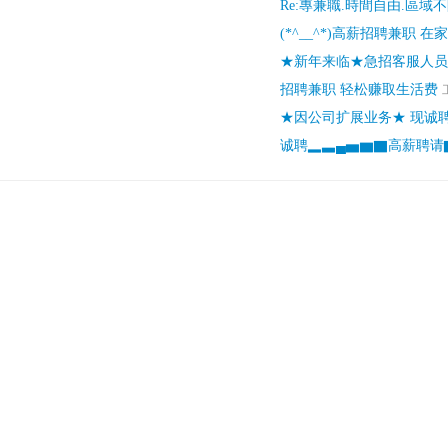
Re:專兼職.時間自由.區域不
(*^__^*)高薪招聘兼职 在
★新年来临★急招客服人
招聘兼职 轻松赚取生活费
★因公司扩展业务★ 现诚
诚聘▂▃▄▅▆▇高薪聘请