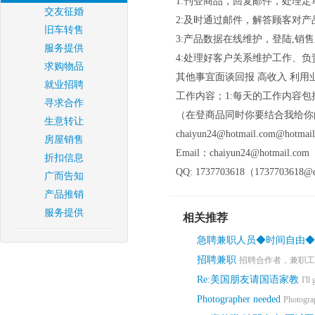
1:刊登商品，回复邮件，处理定
交友征婚
2:及时通过邮件，解答顾客对产
旧车转售
3:产品数据在线维护，登陆,销
服务提供
4:处理好客户关系维护工作、
求购物品
其他事宜面谈回报 高收入 利
就业招聘
工作内容；1:每天的工作内容
寻求合作
（在登商品同时你要结合我给你
生意转让
chaiyun24@hotmail.com@hotmai
房屋销售
Email：chaiyun24@hotmail.com
折扣信息
QQ: 1737703618（1737703618@
广而告知
产品推销
服务提供
相关推荐
急聘兼职人员◆时间自由
招聘兼职
招聘合作者，兼职工作
Re:美国朋友请国语家教
I'll
Photographer needed
Photograp