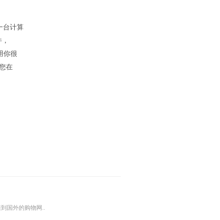
一台计算
件，
用你很
您在
到国外的购物网..