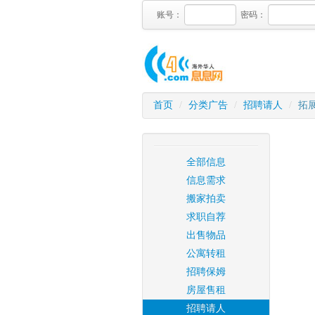
账号：
密码：
首页
/
分类广告
/
招聘请人
/
拓
全部信息
信息需求
搬家拍卖
求职自荐
出售物品
公寓转租
招聘保姆
房屋售租
招聘请人