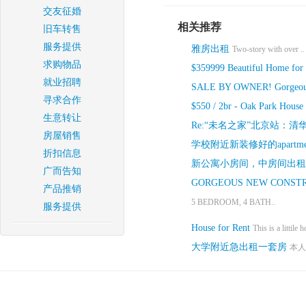
交友征婚
相关推荐
旧车转售
服务提供
雅房出租
Two-story with over ..
求购物品
$359999 Beautiful Home for
就业招聘
SALE BY OWNER! Gorgeous
寻求合作
$550 / 2br - Oak Park House
生意转让
Re:“未名之家”北京站：
房屋销售
学校附近新装修好的apartment
折扣信息
新公寓小房间，中房间出租
广而告知
GORGEOUS NEW CONSTRU
产品推销
5 BEDROOM, 4 BATH..
服务提供
House for Rent
This is a littile h
大学附近急出租一套房
本人