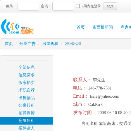
登录
账号：
密码：
2周内免登录
首页
密西根新闻
商家
首页
/
分类广告
/
房屋售租
/
雅房出租
全部信息
信息需求
联系人：
李先生
搬家拍卖
电话：
248-778-7581
求职自荐
Email：
fsale@yahoo.com
出售物品
城市：
OakPark
公寓转租
发布时间：
2008-06-10 08:40:2
招聘保姆
房屋售租
房间出租,靠近高速，交通
招聘请人