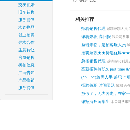
734-941-4282
交友征婚
旧车转售
相关推荐
服务提供
求购物品
招聘销售代理
诚聘兼职人员 
就业招聘
诚聘兼职 高回报
我公司从事
寻求合作
圣诞来临，急招客服人员
生意转让
招聘兼职★★待遇优厚★★
房屋销售
急招销售代理
诚聘兼职 利用
折扣信息
高薪招聘兼职& part time
广而告知
(*^__^*)急需人手 兼职 全
产品推销
招聘兼职 时间灵活
诚招 合
服务提供
放假了，无力奔走，在家一
诚招海外留学生
本公司从事E