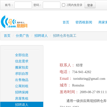
登录
账号：
密码：
2周内免登录
首页
密西根新闻
商家
首页
/
分类广告
/
招聘请人
/
招聘仓库包装工
全部信息
信息需求
联系人：
经理
搬家拍卖
电话：
734-941-4282
求职自荐
Email：
torinhiring@gmail.com
出售物品
城市：
Romulus
公寓转租
发布时间：
2009-08-27 09:11:1
招聘保姆
房屋售租
通用一级供应商现招聘仓库
招聘请人