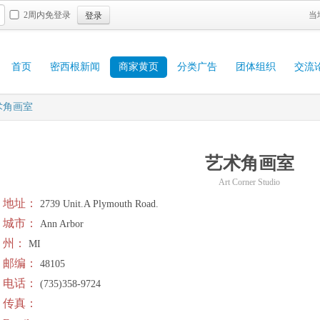
登录
2周内免登录
当
首页
密西根新闻
商家黄页
分类广告
团体组织
交流
术角画室
艺术角画室
Art Corner Studio
地址：
2739 Unit.A Plymouth Road.
城市：
Ann Arbor
州：
MI
邮编：
48105
电话：
(735)358-9724
传真：