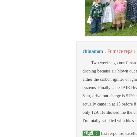
chinaman
Furnace repair
：
Two weeks ago our furnace
droping because air blown out f
either the carbon igniter or ig
systems. Finally called AIR He
8am, drive-out charge is $120 
actually came in at 15 before 8
only 129. He showed me the bro
I'm totally satisfied with his se
优点：
fast response, excelle