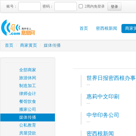
登录
账号：
密码：
2周内免登录
首页
密西根新闻
商家
首页
/
商家黄页
/
媒体传播
全部商家
世界日报密西根办事
旅游休闲
制造加工
律师会计
惠莉中文印刷
餐馆饮食
搬家公司
中华印务公司
媒体传播
公私教育
密西根新闻
房屋贷款