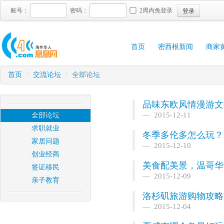
登录
账号：
密码：
2周内免登录
首页
密西根新闻
商家
首页
/
交流论坛
/
全部论坛
品味东欧风情漫游文
2015-12-11
全部论坛
求职就业
冬季多伦多怎么玩？
家居问题
2015-12-10
创业经商
美食配美景，温哥华
签证移民
2015-12-09
亲子教育
洛杉矶旅游购物攻略
2015-12-04