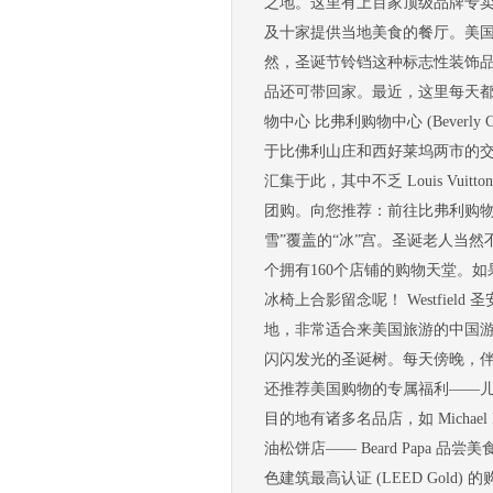
之地。这里有上百家顶级品牌专卖店
及十家提供当地美食的餐厅。美
然，圣诞节铃铛这种标志性装饰
品还可带回家。最近，这里每天都能看到
物中心 比弗利购物中心 (Bever
于比佛利山庄和西好莱坞两市的
汇集于此，其中不乏 Louis Vuitto
团购。向您推荐：前往比弗利购物中心体验
雪”覆盖的“冰”宫。圣诞老人当
个拥有160个店铺的购物天堂。
冰椅上合影留念呢！ Westfield
地，非常适合来美国旅游的中国游
闪闪发光的圣诞树。每天傍晚，伴
还推荐美国购物的专属福利——
目的地有诸多名品店，如 Michael 
油松饼店—— Beard Papa
色建筑最高认证 (LEED Go