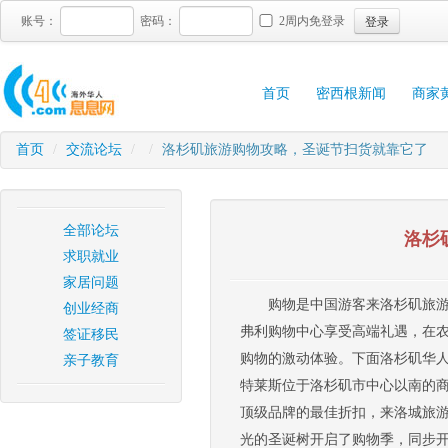
登录
账号：
密码：
2周内免登录
首页
密西根新闻
商家
首页
/
交流论坛
/
/
洛杉矶旅游购物攻略，圣诞节扫货就靠它了
全部论坛
洛杉
求职就业
家居问题
购物是中国游客来洛杉矶旅
创业经商
弗利购物中心享受高端礼遇，在
签证移民
购物的激动体验。下面洛杉矶华人
亲子教育
特莱斯位于洛杉矶市中心以南的商
顶级品牌的最佳折扣，来洛城旅游
光的圣诞树开启了购物季，同步开