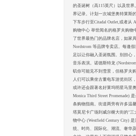
的圣诞树（高115英尺）以及世
界记录。计划一次城堡奥特莱斯的狂欢购物
下车步行至Citadal Outlet,或者从 Anah
购物中心 举世闻名的格罗夫购物
了世界最热门的品牌名店，如家具用品店 A
Nordstrom 等品牌专卖店
足以让你融入圣诞氛围。别担心，
音乐表演。诺德斯特龙 (Nordstrom)
矶你可能见不到雪景，但格罗夫购
人们可以乘坐古董电车游览街区
或许还会跟著名好莱坞明星马里奥•洛佩兹
Monica Third Street 
条购物指南。街道两旁有许多温
塔莫尼卡广场到威尔榭大街的“三大街区”
物中心 (Westfield Cent
统、时尚、国际化、潮流、奢华