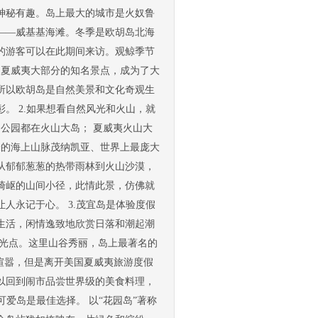
神秘有趣。岛上最大的城市是火奴鲁
——威基基海滩。冬季是欧胡岛北海
的游客可以在此期间来访。观鲸季节
了夏威夷大部分的知名景点，成为了大
所以欧胡岛是自然美景和文化奇观生
。 2.如果想看自然风光和火山，就
的公园都在火山大岛； 夏威夷火山大
米的海上山脉茂纳凯亚、世界上最庞大
从郁郁葱葱的热带雨林到火山沙漠，
崎岖的山间小径，此情此景，仿佛就
人永记于心。 3.茂宜岛是体验度假
生活，闲情逸致地欣赏日落和潮起潮
观光点。这里山谷秀丽，岛上最著名的
的喧嚣，但是离开美国夏威夷旅游度假
以回到闹市品尝世界级的美食料理，
可爱岛是最佳选择。 以“花园岛”著称