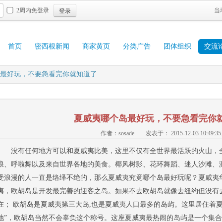
登录
2周内免登录
当
首页
密西根新闻
商家黄页
分类广告
团体组织
交流
最好玩，不要急看完你就知道了
夏威夷哪个岛最好玩，不要急看完你
作者：sosade
发表于： 2015-12-03 10:49:35
没有任何地方可以和夏威夷比美，这里不仅有全世界最活跃的火山，
浪、呼啦舞以及来自世界各地的美食。椰风树影、花环舞蹈、迷人沙滩、
受浪漫的人一直是络绎不绝的，那么夏威夷究竟哪个岛最好玩呢？夏威夷华
夷，欧胡岛是开发最完善的迎客之岛。如果不去欧胡岛就像去纽约但没有
在； 欧胡岛是夏威夷第三大岛,也是夏威夷人口最多的岛屿。这里居住着夏
地”，欧胡岛当然不会辜负这个称号。这座夏威夷最热闹的岛屿是一个集