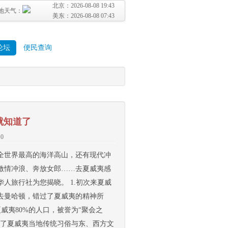
北京：
2026-08-08 19:43
地天气：
美东：
2026-08-08 07:43
论坛
便民查询
就知道了
.0
全世界最高的海洋高山，还有现代冲
激情冲浪、奔放女郎……去夏威夷感
人旅行社为您揭晓。 1.初次来夏威
去曼哈顿，错过了夏威夷的精神所
威夷80%的人口，被誉为“聚会之
合了夏威夷当地传统习俗与东、西方文