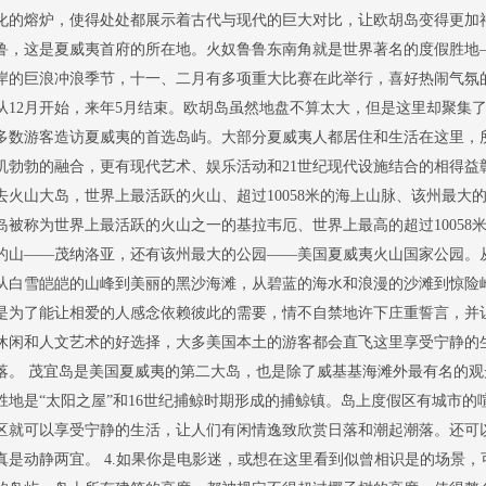
化的熔炉，使得处处都展示着古代与现代的巨大对比，让欧胡岛变得更加
鲁，这是夏威夷首府的所在地。火奴鲁鲁东南角就是世界著名的度假胜地
岸的巨浪冲浪季节，十一、二月有多项重大比赛在此举行，喜好热闹气氛
从12月开始，来年5月结束。欧胡岛虽然地盘不算太大，但是这里却聚集
多数游客造访夏威夷的首选岛屿。大部分夏威夷人都居住和生活在这里，
机勃勃的融合，更有现代艺术、娱乐活动和21世纪现代设施结合的相得益彰
去火山大岛，世界上最活跃的火山、超过10058米的海上山脉、该州最大
岛被称为世界上最活跃的火山之一的基拉韦厄、世界上最高的超过10058
的山——茂纳洛亚，还有该州最大的公园——美国夏威夷火山国家公园。
从白雪皑皑的山峰到美丽的黑沙海滩，从碧蓝的海水和浪漫的沙滩到惊险
是为了能让相爱的人感念依赖彼此的需要，情不自禁地许下庄重誓言，并让
休闲和人文艺术的好选择，大多美国本土的游客都会直飞这里享受宁静的
落。 茂宜岛是美国夏威夷的第二大岛，也是除了威基基海滩外最有名的
胜地是“太阳之屋”和16世纪捕鲸时期形成的捕鲸镇。岛上度假区有城市
区就可以享受宁静的生活，让人们有闲情逸致欣赏日落和潮起潮落。还可
真是动静两宜。 4.如果你是电影迷，或想在这里看到似曾相识是的场景，